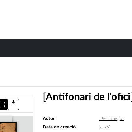
[Antifonari de l’ofici
Autor
Desconegut
Data de creació
s. XVI