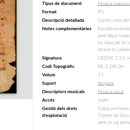
Tipus de document
Música manuscr
Format
PG
Descripció detallada
Conté cants per 
Notes complementàries
Escriptura tirad
amb llapis Notac
ha claus de fa i 
recent és catala
Signatura
CEDOC 1.5.1_Ms
Codi Topogràfic
RE_5_DR_04
Volum
1 f.
Suport
Pergamí
Descriptors musicals
Música vocal
Accés
Lluire
Gestió dels drets
Còpia permesa am
d'explotació
"Centre de Docum
altre ús cal dem