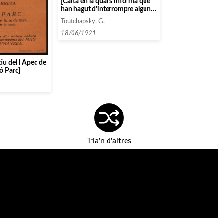
[Carta en la qual s’informa que
han hagut d’interrompre alguns
concerts]
Toutchapsky, G.
18/06/1921
tiu del I Apec de
ó Parc]
Tria'n d'altres