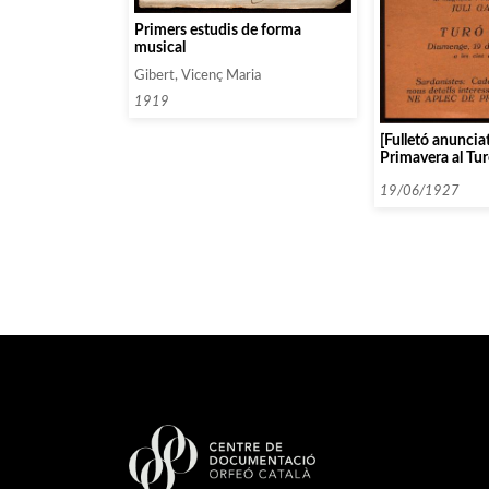
Primers estudis de forma
musical
Gibert, Vicenç Maria
1919
[Fulletó anuncia
Primavera al Tur
19/06/1927