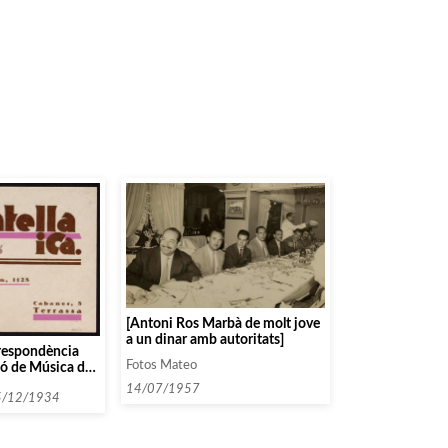
[Antoni Ros Marbà de molt jove
a un dinar amb autoritats]
rrespondència
Fotos Mateo
ió de Música da
s persones i
14/07/1957
mencen amb la
5/12/1934
el 1934]