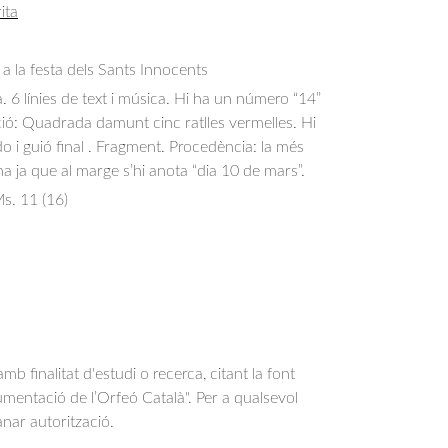
ita
a la festa dels Sants Innocents
a. 6 línies de text i música. Hi ha un número “14”
ió: Quadrada damunt cinc ratlles vermelles. Hi
do i guió final . Fragment. Procedència: la més
na ja que al marge s’hi anota “dia 10 de mars”.
. 11 (16)
b finalitat d'estudi o recerca, citant la font
entació de l’Orfeó Català". Per a qualsevol
anar autorització.