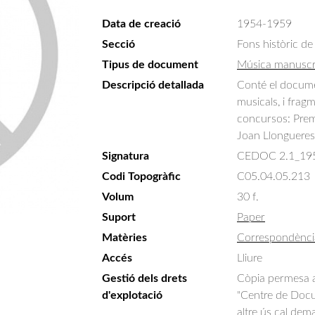
Data de creació
1954-1959
Secció
Fons històric de
Tipus de document
Música manuscr
Descripció detallada
Conté el docume
musicals, i frag
concursos: Premi
Joan Llongueres,
Signatura
CEDOC 2.1_19
Codi Topogràfic
C05.04.05.213
Volum
30 f.
Suport
Paper
Matèries
Correspondènci
Accés
Lliure
Gestió dels drets
Còpia permesa am
d'explotació
"Centre de Docum
altre ús cal dem