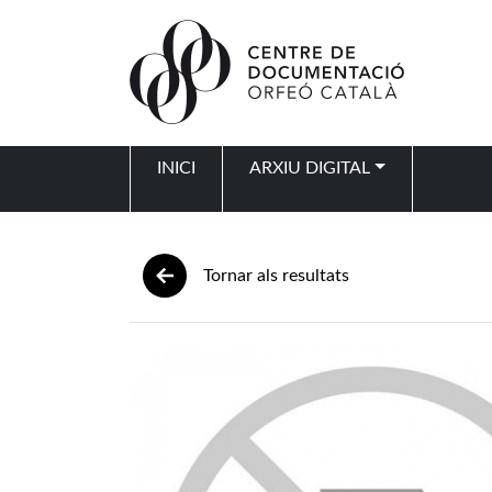
Vés al contingut
INICI
ARXIU DIGITAL
Navegació principal
Tornar als resultats