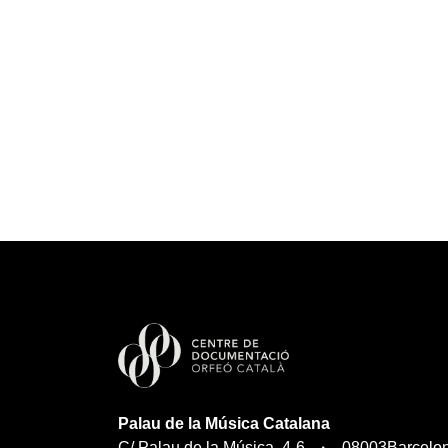
Palau de la Música Catalana
C/ Palau de la Música, 4-6
08003
Barcelo