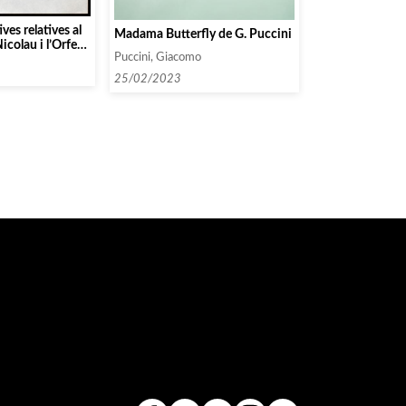
ves relatives al
Madama Butterfly de G. Puccini
icolau i l’Orfeó
Puccini, Giacomo
25/02/2023