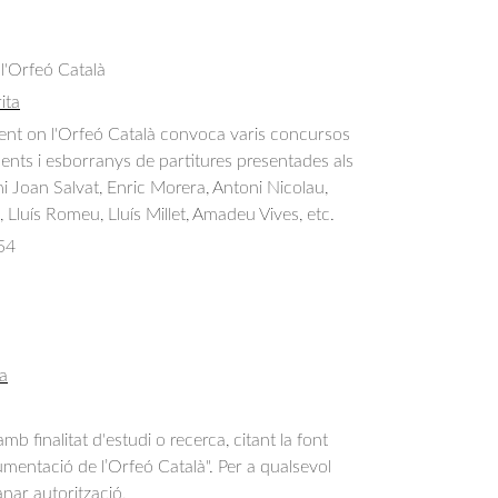
 l'Orfeó Català
ita
nt on l'Orfeó Català convoca varis concursos 
ments i esborranys de partitures presentades als 
 Joan Salvat, Enric Morera, Antoni Nicolau, 
 Lluís Romeu, Lluís Millet, Amadeu Vives, etc.
54
a
b finalitat d'estudi o recerca, citant la font
entació de l’Orfeó Català". Per a qualsevol
anar autorització.