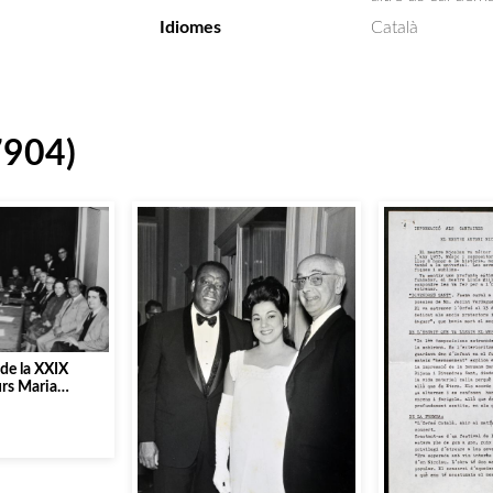
Idiomes
Català
7904)
 de la XXIX
urs Maria