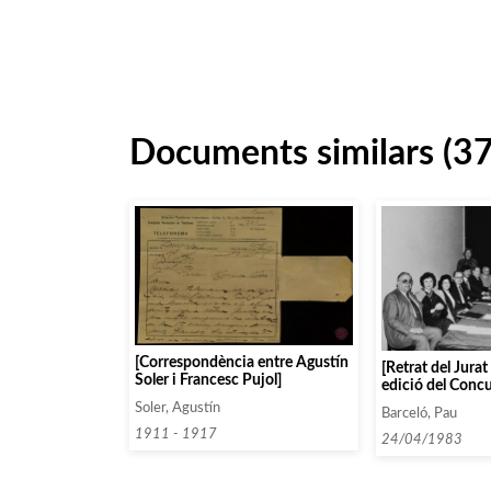
Documents similars (3
[Correspondència entre Agustín
[Retrat del Jurat
Soler i Francesc Pujol]
edició del Conc
Canals]
Soler, Agustín
Barceló, Pau
1911 - 1917
24/04/1983