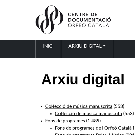
Vés al contingut
INICI
ARXIU DIGITAL
Navegació principal
Arxiu digital
Col·lecció de música manuscrita
(553)
Col·lecció de música manuscrita
(553)
Fons de programes
(1.489)
Fons de programes de l'Orfeó Català i