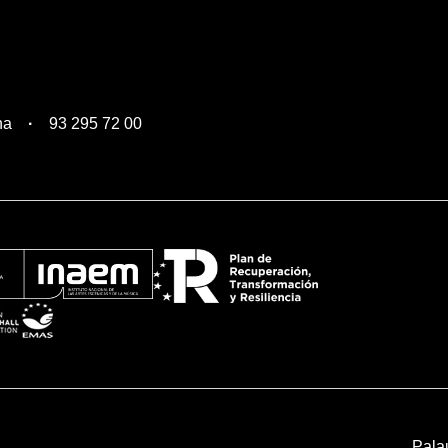
na
93 295 72 00
Pala