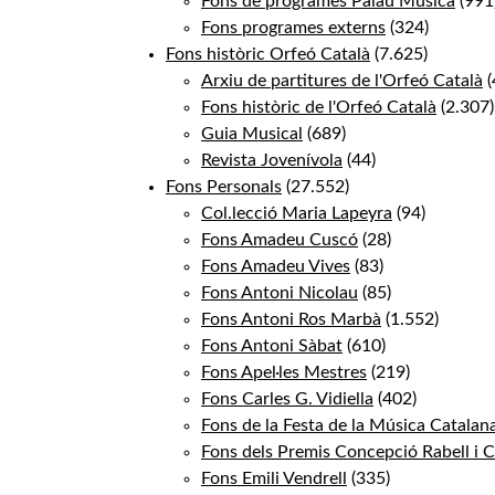
Fons de programes Palau Música
(991
Fons programes externs
(324)
Fons històric Orfeó Català
(7.625)
Arxiu de partitures de l'Orfeó Català
(
Fons històric de l'Orfeó Català
(2.307)
Guia Musical
(689)
Revista Jovenívola
(44)
Fons Personals
(27.552)
Col.lecció Maria Lapeyra
(94)
Fons Amadeu Cuscó
(28)
Fons Amadeu Vives
(83)
Fons Antoni Nicolau
(85)
Fons Antoni Ros Marbà
(1.552)
Fons Antoni Sàbat
(610)
Fons Apel·les Mestres
(219)
Fons Carles G. Vidiella
(402)
Fons de la Festa de la Música Catalan
Fons dels Premis Concepció Rabell i Ci
Fons Emili Vendrell
(335)