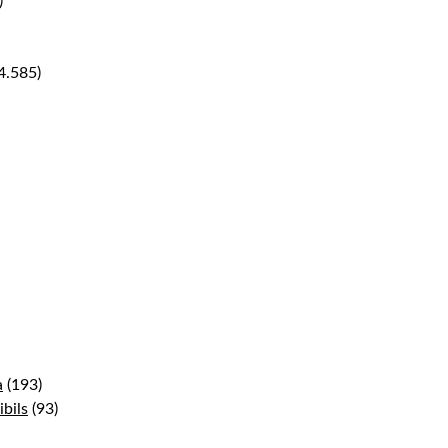
)
4.585)
a
(193)
bils
(93)