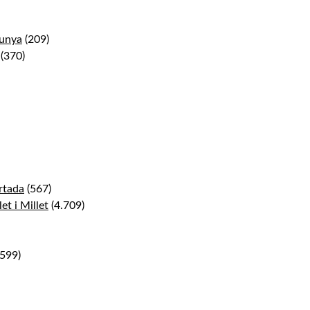
lunya
(209)
(370)
ortada
(567)
et i Millet
(4.709)
.599)