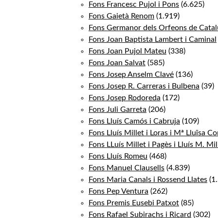
Fons Francesc Pujol i Pons
(6.625)
Fons Gaietà Renom
(1.919)
Fons Germanor dels Orfeons de Cata
Fons Joan Baptista Lambert i Caminal
Fons Joan Pujol Mateu
(338)
Fons Joan Salvat
(585)
Fons Josep Anselm Clavé
(136)
Fons Josep R. Carreras i Bulbena
(39)
Fons Josep Rodoreda
(172)
Fons Juli Garreta
(206)
Fons Lluís Camós i Cabruja
(109)
Fons Lluís Millet i Loras i Mª Lluïsa C
Fons LLuís Millet i Pagès i Lluís M. Mill
Fons Lluís Romeu
(468)
Fons Manuel Clausells
(4.839)
Fons Maria Canals i Rossend Llates
(1
Fons Pep Ventura
(262)
Fons Premis Eusebi Patxot
(85)
Fons Rafael Subirachs i Ricard
(302)