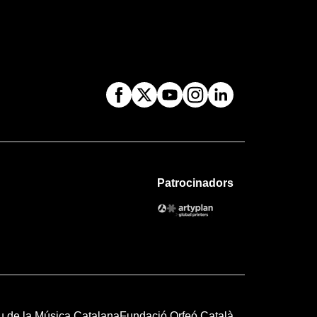
Patrocinadors
u de la Música Catalana
Fundació Orfeó Català