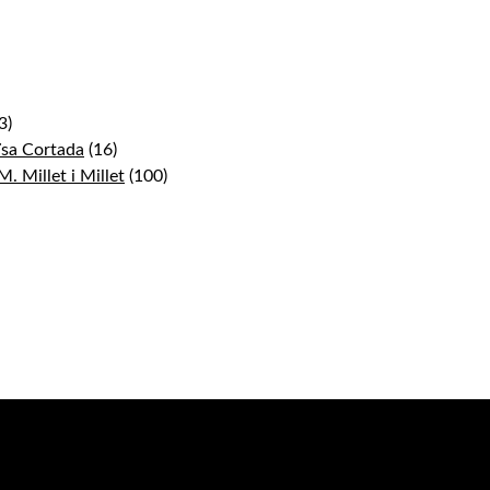
3)
uïsa Cortada
(16)
M. Millet i Millet
(100)