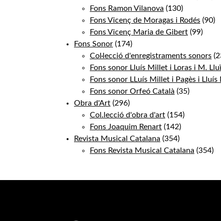
Fons Ramon Vilanova
(130)
Fons Vicenç de Moragas i Rodés
(90)
Fons Vicenç Maria de Gibert
(99)
Fons Sonor
(174)
Col·lecció d'enregistraments sonors
(2
Fons sonor Lluís Millet i Loras i M. Ll
Fons sonor LLuís Millet i Pagès i Lluís 
Fons sonor Orfeó Català
(35)
Obra d'Art
(296)
Col.lecció d'obra d'art
(154)
Fons Joaquim Renart
(142)
Revista Musical Catalana
(354)
Fons Revista Musical Catalana
(354)