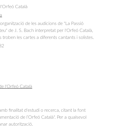
 l'Orfeó Català
a
rganització de les audicions de "La Passió 
u" de J. S. Bach interpretat per l'Orfeó Català, 
s troben les cartes a diferents cantants i solistes.
82
de l'Orfeó Català
b finalitat d'estudi o recerca, citant la font
entació de l’Orfeó Català". Per a qualsevol
anar autorització.