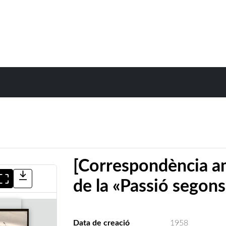
[Correspondència am
de la «Passió segon
Data de creació
1958