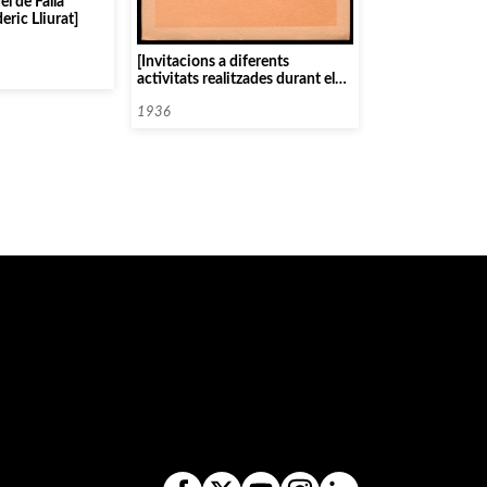
l de Falla
eric Lliurat]
[Invitacions a diferents
activitats realitzades durant el
«III Congrés de la Societat
Internacional de Musicologia»]
1936