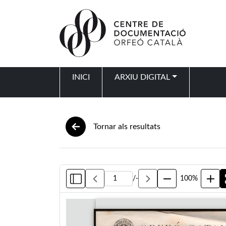
Vés al contingut
INICI
ARXIU DIGITAL
Navegació principal
Tornar als resultats
/
-
100%