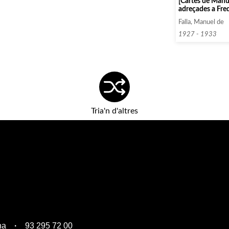
[Cartes de Manue
adreçades a Fred
Falla, Manuel de
1927 - 1933
Tria'n d'altres
na
93 295 72 00