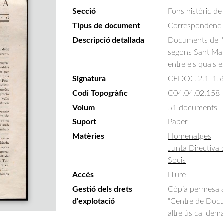
Secció
Fons històric de
Tipus de document
Correspondènci
Descripció detallada
Documents de l'o
segons Sant Mate
entre els quals e
Signatura
CEDOC 2.1_15
Codi Topogràfic
C04.04.02.158
Volum
51 documents
Suport
Paper
Matèries
Homenatges
Junta Directiva 
Socis
Accés
Lliure
Gestió dels drets
Còpia permesa am
d'explotació
"Centre de Docum
altre ús cal dem