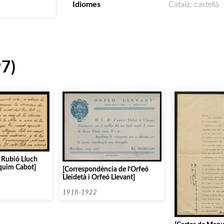
Idiomes
Català; castellà
97)
 Rubió Lluch
quim Cabot]
[Correspondència de l’Orfeó
Lleidetà i Orfeó Llevant]
1918-1922