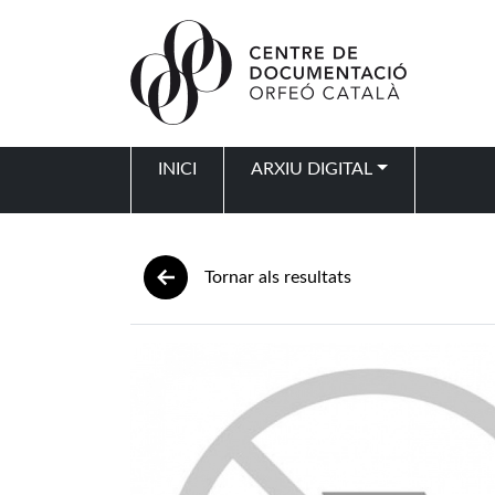
Vés al contingut
INICI
ARXIU DIGITAL
Navegació principal
Tornar als resultats