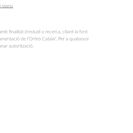
i piano
b finalitat d'estudi o recerca, citant la font
entació de l’Orfeó Català". Per a qualsevol
anar autorització.