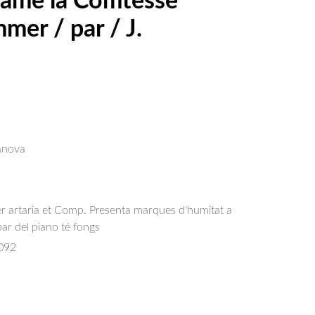
dame la Comtesse
mer / par / J.
anova
er artaria et Comp. Presenta marques d'humitat a
a par del piano té fongs
092