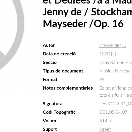
et Dediées /à a Ma
Jenny de / Stockham
Mayseder /Op. 16
Autor
Mayserder, J.
Data de creació
1820 [?]
Secció
Fons Ramon Vil
Tipus de document
Música impresa
Format
PS
Notes complementàries
Editat a Viena p
tots els fulls i l
Signatura
CEDOC 3.11_0
Codi Topogràfic
C01.05.04.07
Volum
6 bf rc
Suport
Paper