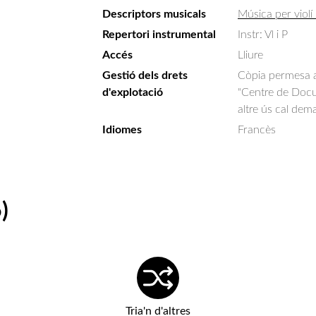
Descriptors musicals
Música per violí 
Repertori instrumental
Instr: Vl i P
Accés
Lliure
Gestió dels drets
Còpia permesa am
d'explotació
"Centre de Docum
altre ús cal dem
Idiomes
Francès
)
Tria'n d'altres