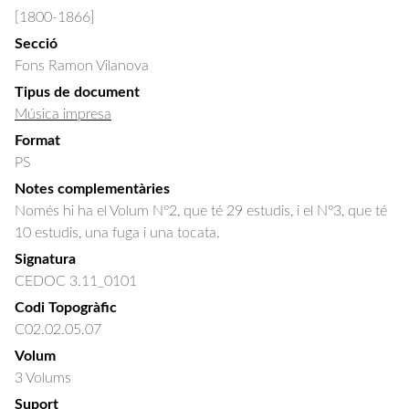
[1800-1866]
Secció
Fons Ramon Vilanova
Tipus de document
Música impresa
Format
PS
Notes complementàries
Només hi ha el Volum Nº2, que té 29 estudis, i el Nº3, que té
10 estudis, una fuga i una tocata.
Signatura
CEDOC 3.11_0101
Codi Topogràfic
C02.02.05.07
Volum
3 Volums
Suport