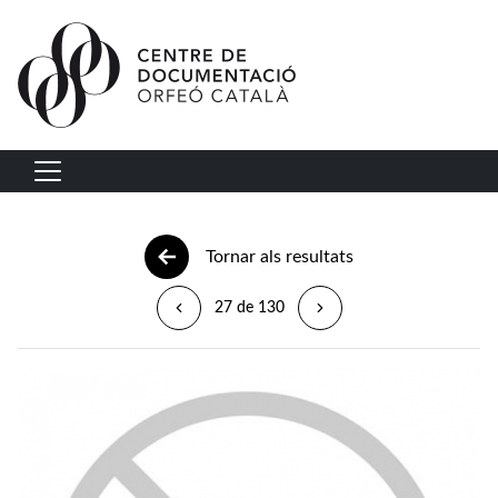
Vés al contingut
Navegació principal
Tornar als resultats
27 de 130