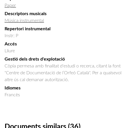
Paper
Descriptors musicals
Música instrumental
Repertori instrumental
Instr: P
Accés
Lliure
Gestió dels drets d'explotació
Còpia permesa amb finalitat d'estudi o recerca, citant la font
"Centre de Documentació de l’Orfeó Català". Per a qualsevol
altre ús cal demanar autorització.
Idiomes
Francès
Documents similars (36)