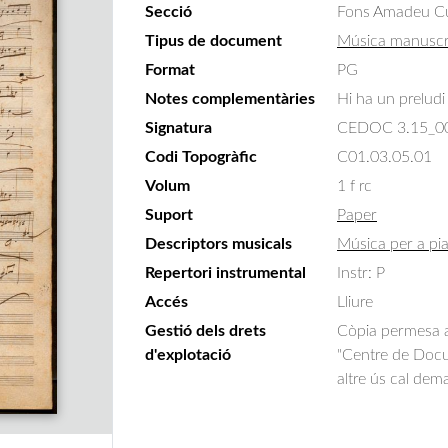
Secció
Fons Amadeu C
Tipus de document
Música manuscr
Format
PG
Notes complementàries
Hi ha un preludi 
Signatura
CEDOC 3.15_0
Codi Topogràfic
C01.03.05.01
Volum
1 f rc
Suport
Paper
Descriptors musicals
Música per a pi
Repertori instrumental
Instr: P
Accés
Lliure
Gestió dels drets
Còpia permesa am
d'explotació
"Centre de Docum
altre ús cal dem