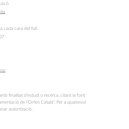
uscó
ita
a cada cara del full.
07
ano
b finalitat d'estudi o recerca, citant la font
entació de l’Orfeó Català". Per a qualsevol
anar autorització.