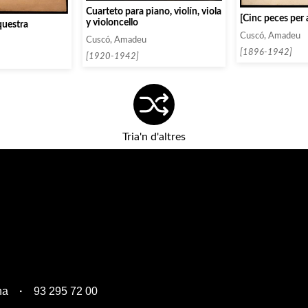
Cuarteto para piano, violín, viola
[Cinc peces per 
y violoncello
questra
Cuscó, Amadeu
Cuscó, Amadeu
[1896-1942]
[1920-1942]
Tria'n d'altres
na
93 295 72 00