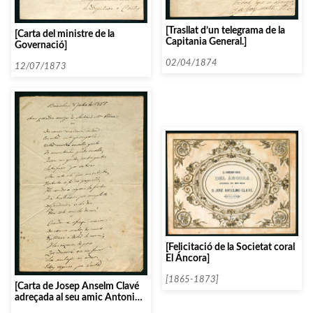
[Trasllat d’un telegrama de la
[Carta del ministre de la
Capitania General.]
Governació]
02/04/1874
12/07/1873
[Felicitació de la Societat coral
El Áncora]
[1865-1873]
[Carta de Josep Anselm Clavé
adreçada al seu amic Antonio
Maria Flores]