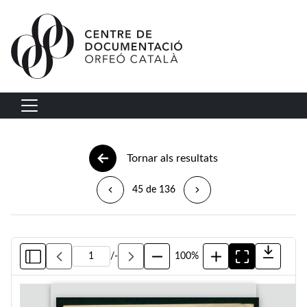
Vés al contingut
Navegació principal
Tornar als resultats
45 de 136
/
-
100%