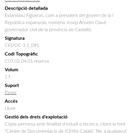
Descripció detallada
Estanislau Figueras, com a president del govern de la I 
República espanyola, nomena Josep Anselm Clavé 
governador civil de la provincia de Castelló.
Signatura
CEDOC 3.1_091
Codi Topogràfic
C07.02.04.01 reserva
Volum
1 f.
Suport
Paper
Accés
Lliure
Gestió dels drets d'explotació
Còpia permesa amb finalitat d'estudi o recerca, citant la font
"Centre de Documentació de l’Orfeó Català". Per a qualsevol