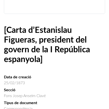
[Carta d’Estanislau
Figueras, president del
govern de la I República
espanyola]
Data de creació
25/02/1873
Secció
Fons Josep Anselm Clavé
Tipus de document
Correspondència