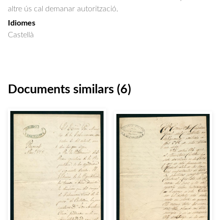
altre ús cal demanar autorització.
Idiomes
Castellà
Documents similars (6)