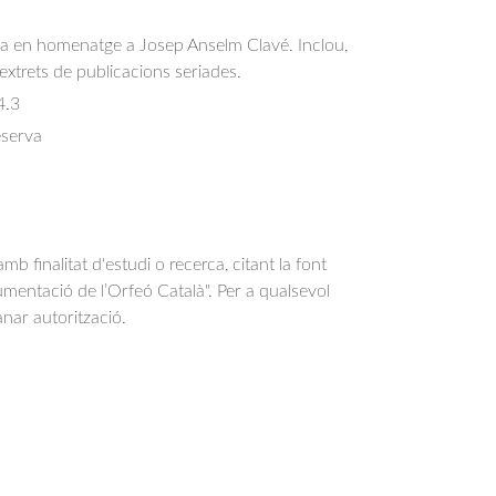
sa en homenatge a Josep Anselm Clavé. Inclou, 
extrets de publicacions seriades.
4.3
eserva
b finalitat d'estudi o recerca, citant la font
entació de l’Orfeó Català". Per a qualsevol
anar autorització.