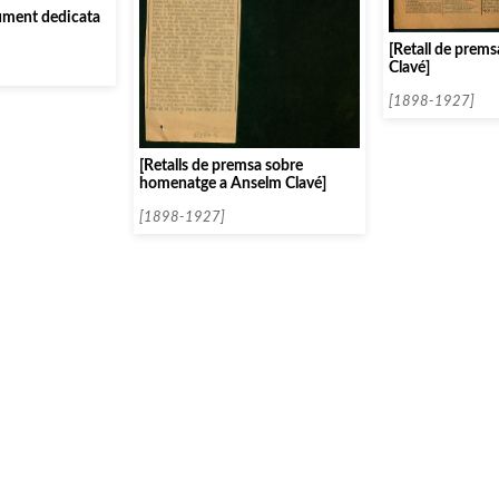
ument dedicata
[Retall de prem
Clavé]
[1898-1927]
[Retalls de premsa sobre
homenatge a Anselm Clavé]
[1898-1927]