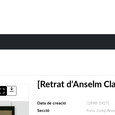
[Retrat d’Anselm Cl
Data de creació
[1898-1927]
Secció
Fons Josep Ans