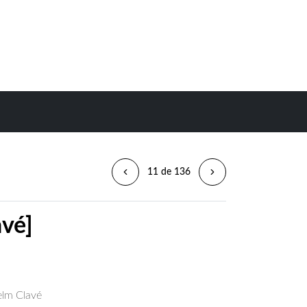
11 de 136
avé]
elm Clavé