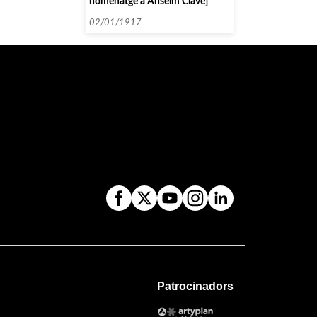
homenatge a Anselm Clavé]
02/01/1917
Patrocinadors