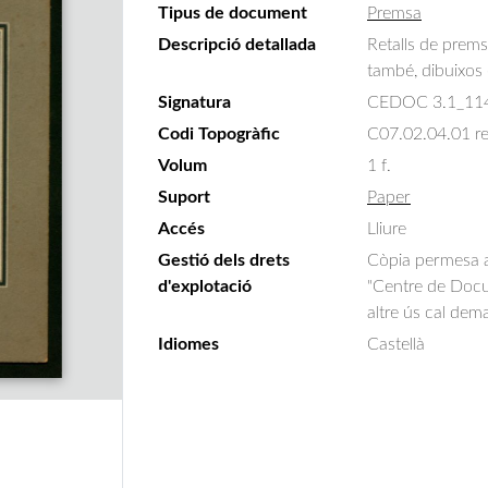
Tipus de document
Premsa
Descripció detallada
Retalls de prem
també, dibuixos 
Signatura
CEDOC 3.1_11
Codi Topogràfic
C07.02.04.01 r
Volum
1 f.
Suport
Paper
Accés
Lliure
Gestió dels drets
Còpia permesa am
d'explotació
"Centre de Docum
altre ús cal dem
Idiomes
Castellà