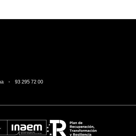
na
93 295 72 00