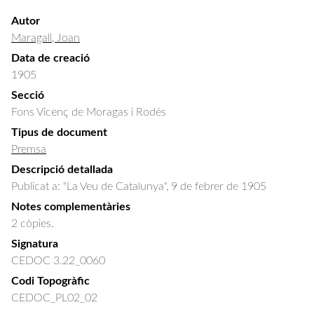
Autor
Maragall, Joan
Data de creació
1905
Secció
Fons Vicenç de Moragas i Rodés
Tipus de document
Premsa
Descripció detallada
Publicat a: "La Veu de Catalunya", 9 de febrer de 1905
Notes complementàries
2 còpies.
Signatura
CEDOC 3.22_0060
Codi Topogràfic
CEDOC_PL02_02