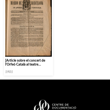
[Article sobre el concert de
l’Orfeó Català al teatre
Novetats de Barcelona el 6 de
desembre de 1901]
1901