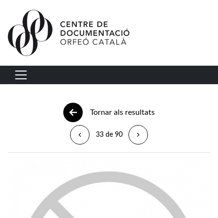
Vés al contingut
Navegació principal
Tornar als resultats
33 de 90