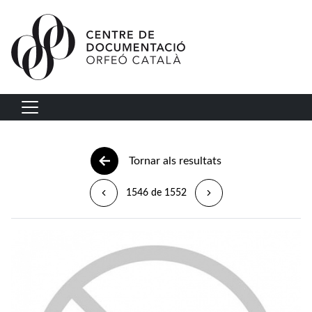
Vés al contingut
Navegació principal
Tornar als resultats
1546 de 1552