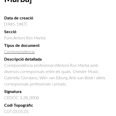
Data de creació
[1985-1987]
Secció
Fons Antoni Ros Marbà
Tipus de document
Correspondència
Descripció detallada
Correpondència profesional d'Antoni Ros Marbà amb 
diversos corresponsals entre els quals  Chester Music; 
Gabriella Giordano, Wim van Elburg, Arie van Beek i altres 
corresponsals profesionals i privats.
Signatura
CEDOC 3.28_0008
Codi Topogràfic
C07.03.01.01