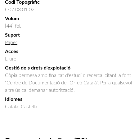
Codi Topogràfic
C07.03.01.02
Volum
[44] fol.
Suport
Paper
Accés
Lliure
Gestió dels drets d'explotació
Còpia permesa amb finalitat d'estudi o recerca, citant la font
"Centre de Documentació de l’Orfeó Català". Per a qualsevol
altre ús cal demanar autorització.
Idiomes
Català; Castellà