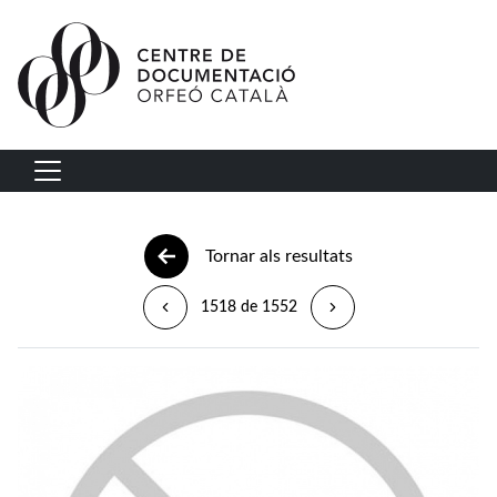
Vés al contingut
Navegació principal
Tornar als resultats
1518 de 1552