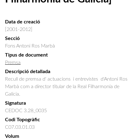
Data de creació
[2001-2012]
Secció
Fons Antoni Ros Marbà
Tipus de document
Premsa
Descripció detallada
Recull de premsa d' actuacions  i entrevistes  d'Antoni Ros 
Marbà com a director titular de la Real Filharmonía de 
Galicia.
Signatura
CEDOC 3.28_0035
Codi Topogràfic
C07.03.01.03
Volum