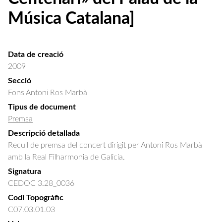
Música Catalana]
Data de creació
2009
Secció
Fons Antoni Ros Marbà
Tipus de document
Premsa
Descripció detallada
Recull de premsa del concert dirigit per Antoni Ros Marbà 
amb la Real Filharmonia de Galicia.
Signatura
CEDOC 3.28_0036
Codi Topogràfic
C07.03.01.03