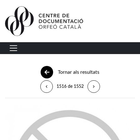
Vés al contingut
Navegació principal
Tornar als resultats
1516 de 1552