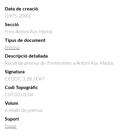
Data de creació
[1975-2000]
Secció
Fons Antoni Ros Marbà
Tipus de document
Premsa
Descripció detallada
Recull de premsa de d'entrevistes a Antoni Ros Marbà.
Signatura
CEDOC 3.28_0047
Codi Topogràfic
C07.03.01.04
Volum
6 retalls de premsa
Suport
Paper