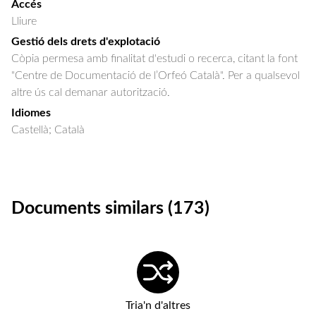
Accés
Lliure
Gestió dels drets d'explotació
Còpia permesa amb finalitat d'estudi o recerca, citant la font
"Centre de Documentació de l’Orfeó Català". Per a qualsevol
altre ús cal demanar autorització.
Idiomes
Castellà; Català
Documents similars (173)
Tria'n d'altres