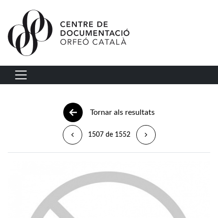
Vés al contingut
Navegació principal
Tornar als resultats
1507 de 1552