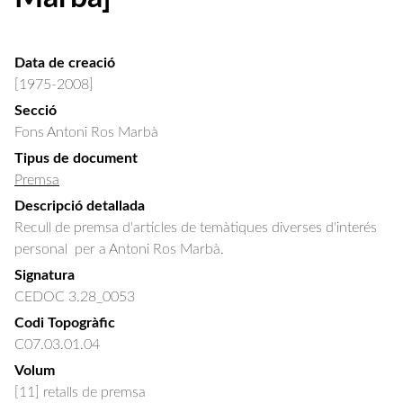
Data de creació
[1975-2008]
Secció
Fons Antoni Ros Marbà
Tipus de document
Premsa
Descripció detallada
Recull de premsa d'artícles de temàtiques diverses d'interés 
personal  per a Antoni Ros Marbà.
Signatura
CEDOC 3.28_0053
Codi Topogràfic
C07.03.01.04
Volum
[11] retalls de premsa