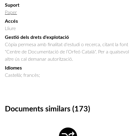
Suport
Paper
Accés
Lliure
Gestió dels drets d'explotació
Còpia permesa amb finalitat d'estudi o recerca, citant la font
"Centre de Documentació de l’Orfeó Català". Per a qualsevol
altre ús cal demanar autorització.
Idiomes
Castellà; francès;
Documents similars (173)