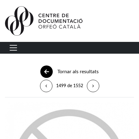
Vés al contingut
Navegació principal
Tornar als resultats
1499 de 1552