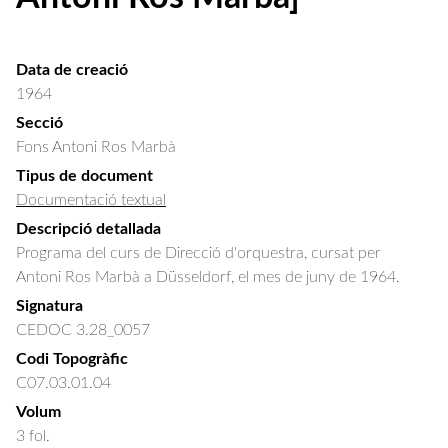
Data de creació
1964
Secció
Fons Antoni Ros Marbà
Tipus de document
Documentació textual
Descripció detallada
Programa del curs de Direcció d'orquestra, cursat per 
Antoni Ros Marbà a Düsseldorf, el mes de juny de 1964.
Signatura
CEDOC 3.28_0057
Codi Topogràfic
C07.03.01.04
Volum
3 fol.