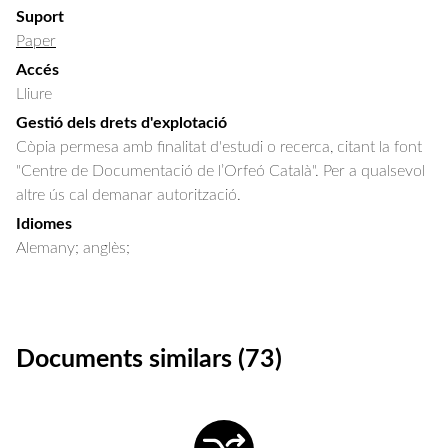
Suport
Paper
Accés
Lliure
Gestió dels drets d'explotació
Còpia permesa amb finalitat d'estudi o recerca, citant la font
"Centre de Documentació de l’Orfeó Català". Per a qualsevol
altre ús cal demanar autorització.
Idiomes
Alemany; anglès;
Documents similars (73)