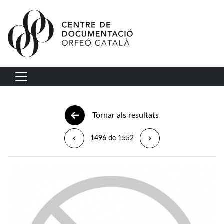
Vés al contingut
Navegació principal
Tornar als resultats
1496 de 1552