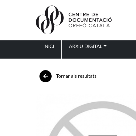
Vés al contingut
INICI
ARXIU DIGITAL
Navegació principal
Tornar als resultats