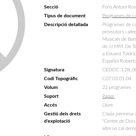
Secció
Fons Antoni Ro
Tipus de document
Programes de c
Descripció detallada
Programes de con
promotors i altr
Musicals de Barc
de JJ.MM. De Ta
a Eduard Toldrà;
Español Roberto 
Signatura
CEDOC 3.28_0
Codi Topogràfic
C07.03.01.04
Volum
22 programes
Suport
Paper
Accés
Lliure
Gestió dels drets
Còpia permesa am
d'explotació
"Centre de Docum
altre ús cal dem