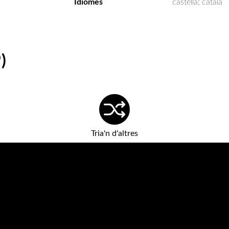
Idiomes
castellà; català
)
Tria'n d'altres