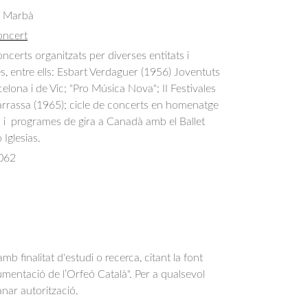
s Marbà
oncert
certs organitzats per diverses entitats i 
es, entre ells: Esbart Verdaguer (1956) Joventuts 
elona i de Vic; "Pro Música Nova"; II Festivales 
rrassa (1965); cicle de concerts en homenatge 
 i  programes de gira a Canadà amb el Ballet 
Iglesias.
062
b finalitat d'estudi o recerca, citant la font
entació de l’Orfeó Català". Per a qualsevol
anar autorització.