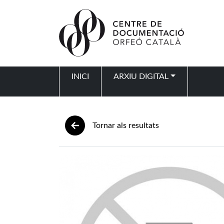
Vés al contingut
INICI
ARXIU DIGITAL
Navegació principal
Tornar als resultats