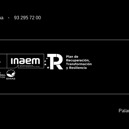
na
93 295 72 00
Pala