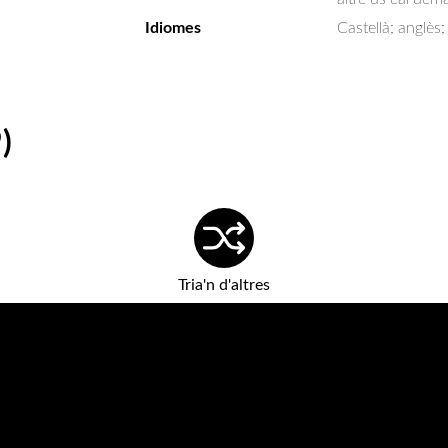
Idiomes
Castellà; anglès;
)
Tria'n d'altres