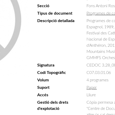
Secció
Fons Antoni Ro
Tipus de document
Programes de c
Descripció detallada
Programes de con
Espagnol, 1989, 
Festival des Cat
Nacional de Espa
d'Anthéron, 2012
Mountains Music 
GMMFS Orchest
Signatura
CEDOC 3.28_0
Codi Topogràfic
C07.03.01.06
Volum
4 programes
Suport
Paper
Accés
Lliure
Gestió dels drets
Còpia permesa am
d'explotació
"Centre de Docum
altre ús cal dem