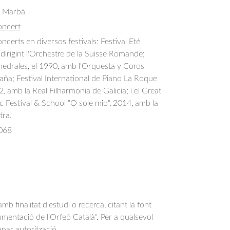
s Marbà
oncert
certs en diversos festivals: Festival Eté 
dirigint l'Orchestre de la Suisse Romande; 
hedrales, el 1990, amb l'Orquesta y Coros 
ña; Festival International de Piano La Roque 
, amb la Real Filharmonia de Galicia; i el Great 
Festival & School "O sole mio", 2014, amb la 
ra.
068
b finalitat d'estudi o recerca, citant la font
entació de l’Orfeó Català". Per a qualsevol
anar autorització.