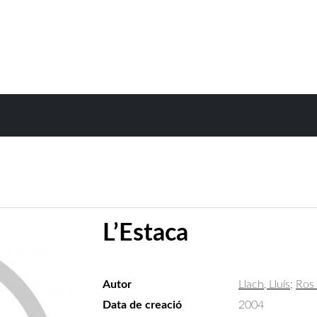
L’Estaca
Autor
Llach, Lluís
;
Ros 
Data de creació
2004