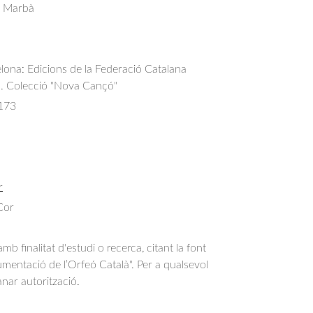
s Marbà
elona: Edicions de la Federació Catalana
ls. Colecció "Nova Cançó"
173
r
 Cor
b finalitat d'estudi o recerca, citant la font
entació de l’Orfeó Català". Per a qualsevol
anar autorització.