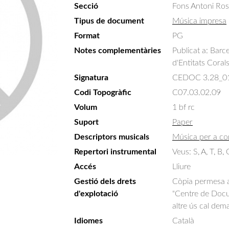
Secció
Fons Antoni Ro
Tipus de document
Música impresa
Format
PG
Notes complementàries
Publicat a: Barc
d'Entitats Cora
Signatura
CEDOC 3.28_0
Codi Topogràfic
C07.03.02.09
Volum
1 bf rc
Suport
Paper
Descriptors musicals
Música per a co
Repertori instrumental
Veus: S, A, T, B,
Accés
Lliure
Gestió dels drets
Còpia permesa am
d'explotació
"Centre de Docum
altre ús cal dem
Idiomes
Català