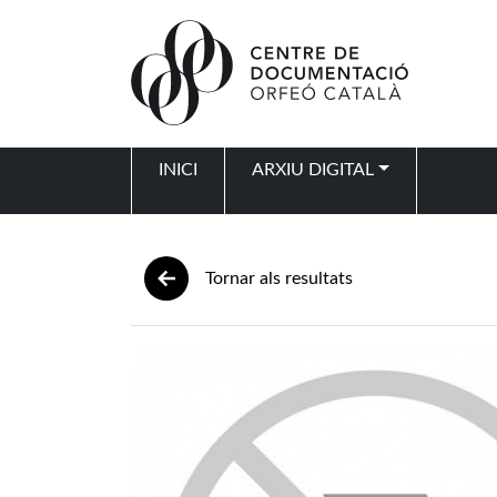
Vés al contingut
INICI
ARXIU DIGITAL
Navegació principal
Tornar als resultats