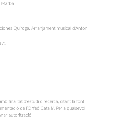
s Marbà
iciones Quiroga. Arranjament musical d'Antoni
175
b finalitat d'estudi o recerca, citant la font
entació de l’Orfeó Català". Per a qualsevol
anar autorització.