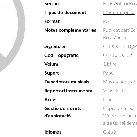
Secció
Fons Antoni Ro
Tipus de document
Música impresa
Format
PG
Notes complementàries
Publicat per: Ed
Ros Marbà
Signatura
CEDOC 3.28_0
Codi Topogràfic
C07.03.02.09
Volum
1 bf rc
Suport
Paper
Descriptors musicals
Música popular
Repertori instrumental
Veus; Instr: P
Accés
Lliure
Gestió dels drets
Còpia permesa am
d'explotació
"Centre de Docum
altre ús cal dem
Idiomes
Català