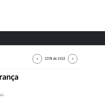
1378 de 1552
França
oni