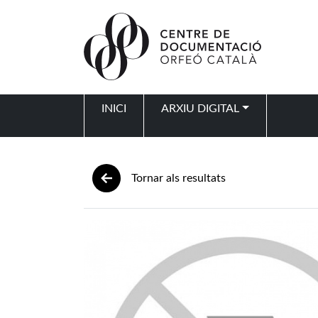
Vés al contingut
INICI
ARXIU DIGITAL
Navegació principal
Tornar als resultats