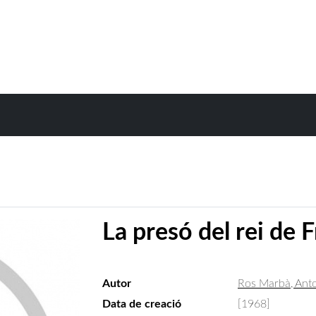
La presó del rei de 
Autor
Ros Marbà, Ant
Data de creació
[1968]