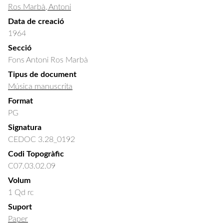
Ros Marbà, Antoni
Data de creació
1964
Secció
Fons Antoni Ros Marbà
Tipus de document
Música manuscrita
Format
PG
Signatura
CEDOC 3.28_0192
Codi Topogràfic
C07.03.02.09
Volum
1 Qd rc
Suport
Paper