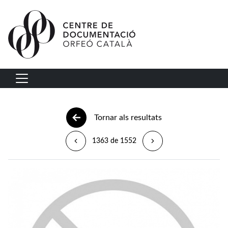
Vés al contingut
Navegació principal
Tornar als resultats
1363 de 1552