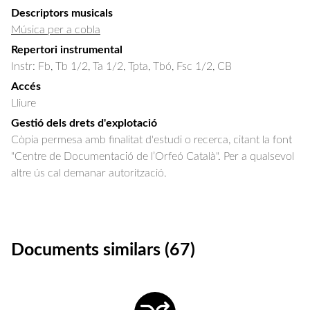
Descriptors musicals
Música per a cobla
Repertori instrumental
Instr: Fb, Tb 1/2, Ta 1/2, Tpta, Tbó, Fsc 1/2, CB
Accés
Lliure
Gestió dels drets d'explotació
Còpia permesa amb finalitat d'estudi o recerca, citant la font
"Centre de Documentació de l’Orfeó Català". Per a qualsevol
altre ús cal demanar autorització.
Documents similars (67)