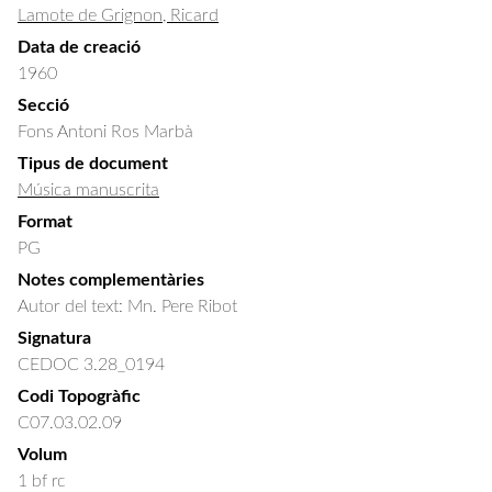
Lamote de Grignon, Ricard
Data de creació
1960
Secció
Fons Antoni Ros Marbà
Tipus de document
Música manuscrita
Format
PG
Notes complementàries
Autor del text: Mn. Pere Ribot
Signatura
CEDOC 3.28_0194
Codi Topogràfic
C07.03.02.09
Volum
1 bf rc