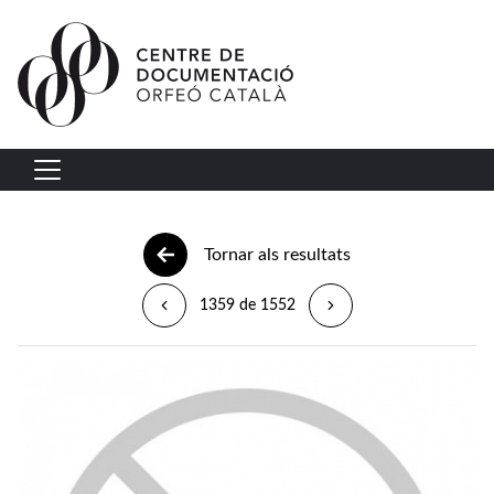
Vés al contingut
Navegació principal
Tornar als resultats
1359 de 1552