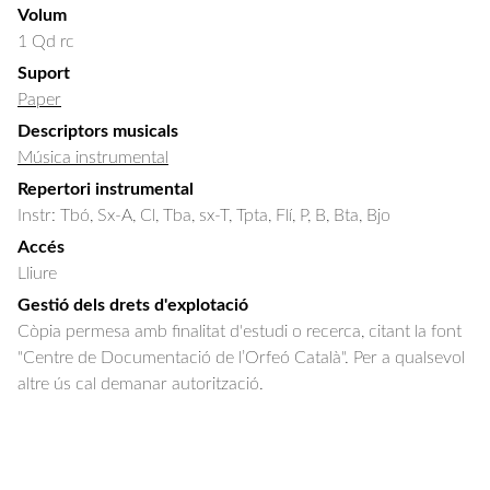
Volum
1 Qd rc
Suport
Paper
Descriptors musicals
Música instrumental
Repertori instrumental
Instr: Tbó, Sx-A, Cl, Tba, sx-T, Tpta, Flí, P, B, Bta, Bjo
Accés
Lliure
Gestió dels drets d'explotació
Còpia permesa amb finalitat d'estudi o recerca, citant la font
"Centre de Documentació de l’Orfeó Català". Per a qualsevol
altre ús cal demanar autorització.