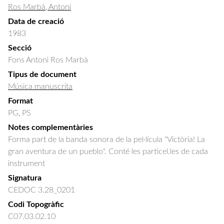
Ros Marbà, Antoni
Data de creació
1983
Secció
Fons Antoni Ros Marbà
Tipus de document
Música manuscrita
Format
PG, PS
Notes complementàries
Forma part de la banda sonora de la pel·lícula "Victòria! La
gran aventura de un pueblo". Conté les particel.les de cada
instrument
Signatura
CEDOC 3.28_0201
Codi Topogràfic
C07.03.02.10