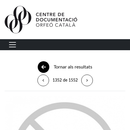
Vés al contingut
Navegació principal
Tornar als resultats
1352 de 1552