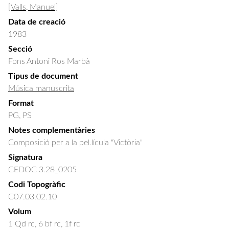
[Valls, Manuel]
Data de creació
1983
Secció
Fons Antoni Ros Marbà
Tipus de document
Música manuscrita
Format
PG, PS
Notes complementàries
Composició per a la pel.lícula "Victòria"
Signatura
CEDOC 3.28_0205
Codi Topogràfic
C07.03.02.10
Volum
1 Qd rc, 6 bf rc, 1f rc