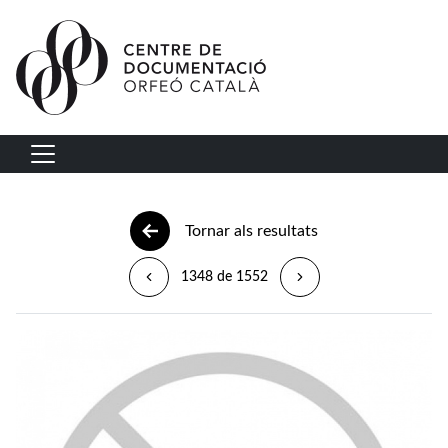
Vés al contingut
Navegació principal
Tornar als resultats
1348 de 1552