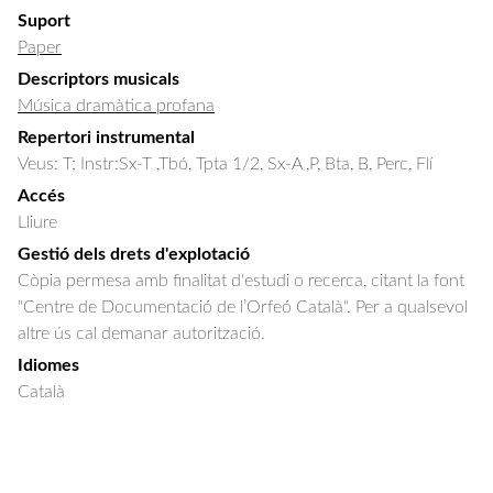
Suport
Paper
Descriptors musicals
Música dramàtica profana
Repertori instrumental
Veus: T; Instr:Sx-T ,Tbó, Tpta 1/2, Sx-A ,P, Bta, B, Perc, Flí
Accés
Lliure
Gestió dels drets d'explotació
Còpia permesa amb finalitat d'estudi o recerca, citant la font
"Centre de Documentació de l’Orfeó Català". Per a qualsevol
altre ús cal demanar autorització.
Idiomes
Català