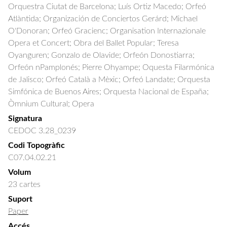
Orquestra Ciutat de Barcelona; Luís Ortiz Macedo; Orfeó 
Atlàntida; Organización de Conciertos Gerárd; Michael 
O'Donoran; Orfeó Gracienc; Organisation Internazionale 
Opera et Concert; Obra del Ballet Popular; Teresa 
Oyanguren; Gonzalo de Olavide; Orfeón Donostiarra; 
Orfeón nPamplonés; Pierre Ohyampe; Oquesta Filarmónica 
de Jalisco; Orfeó Català a Mèxic; Orfeó Landate; Orquesta 
Simfónica de Buenos Aires; Orquesta Nacional de España; 
Òmnium Cultural; Opera
Signatura
CEDOC 3.28_0239
Codi Topogràfic
C07.04.02.21
Volum
23 cartes
Suport
Paper
Accés