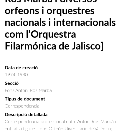
orfeons i orquestres
nacionals i internacionals
com l’Orquestra
Filarmónica de Jalisco]
Data de creació
1974-1980
Secció
Fons Antoni Ros Marbà
Tipus de document
Correspondència
Descripció detallada
Correspondència professional entre Antoni Ros Marbà i 
entitats i figures com: Orfeón Uiversitario de Valéncia; 