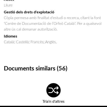
Lliure
Gestió dels drets d'explotació
Còpia permesa amb finalitat d'estudi o recerca, citant la font
"Centre de Documentació de l’Orfeó Català". Per a qualsevol
altre ús cal demanar autorització.
Idiomes
Català; Castellà; Francès; Anglès.
Documents similars (56)
Tria'n d'altres