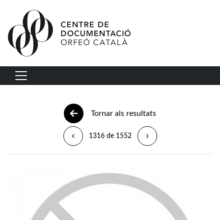
Vés al contingut
Navegació principal
Tornar als resultats
1316 de 1552