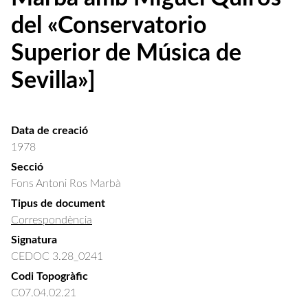
del «Conservatorio
Superior de Música de
Sevilla»]
Data de creació
1978
Secció
Fons Antoni Ros Marbà
Tipus de document
Correspondència
Signatura
CEDOC 3.28_0241
Codi Topogràfic
C07.04.02.21