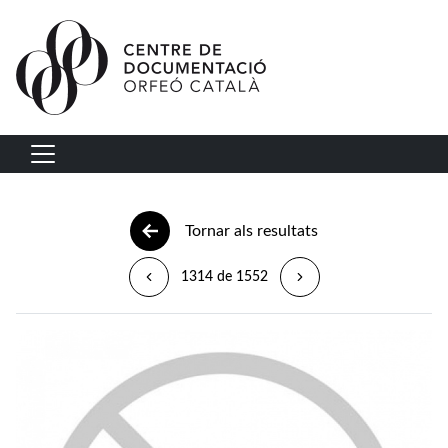
Vés al contingut
Navegació principal
Tornar als resultats
1314 de 1552