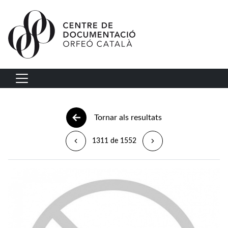
Vés al contingut
Navegació principal
Tornar als resultats
1311 de 1552