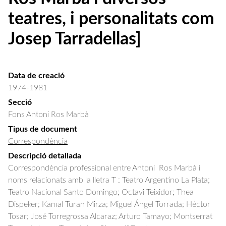
teatres, i personalitats com
Josep Tarradellas]
Data de creació
1974-1981
Secció
Fons Antoni Ros Marbà
Tipus de document
Correspondència
Descripció detallada
Correspondència professional entre Antoni  Ros Marbà i 
noms relacionats amb la lletra T : Teatro Argentino La Plata; 
Teatro Nacional Santo Domingo; Octavi Teixidor; Thea 
Dispeker; Kamal Turan Mirza; Miguel Ángel Torrada; Héctor 
Tosar; José Torregrossa Alcaraz; Arturo Tamayo; Montserrat 