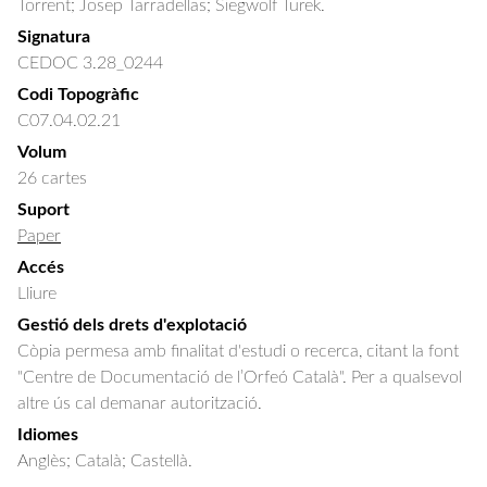
Torrent; Josep Tarradellas; Siegwolf Turek.
Signatura
CEDOC 3.28_0244
Codi Topogràfic
C07.04.02.21
Volum
26 cartes
Suport
Paper
Accés
Lliure
Gestió dels drets d'explotació
Còpia permesa amb finalitat d'estudi o recerca, citant la font
"Centre de Documentació de l’Orfeó Català". Per a qualsevol
altre ús cal demanar autorització.
Idiomes
Anglès; Català; Castellà.