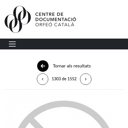
Vés al contingut
Navegació principal
Tornar als resultats
1303 de 1552