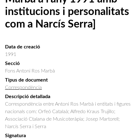
institucions i personalitats
com a Narcís Serra]
Data de creació
1991
Secció
Fons Antoni Ros Marbà
Tipus de document
Correspondència
Descripció detallada
Correspondència entre Antoni Ros Marbà i entitats i figures 
nacionals com: Orfeó Catalaà; Alfredo Kraus Trujillo; 
Associació Ctalana de Musicoteràpia; Josep Martorell; 
Narcís Serra i Serra
Signatura