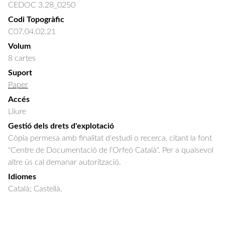
CEDOC 3.28_0250
Codi Topogràfic
C07.04.02.21
Volum
8 cartes
Suport
Paper
Accés
Lliure
Gestió dels drets d'explotació
Còpia permesa amb finalitat d'estudi o recerca, citant la font
"Centre de Documentació de l’Orfeó Català". Per a qualsevol
altre ús cal demanar autorització.
Idiomes
Català; Castellà.