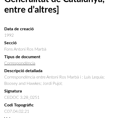
entre d’altres]
Data de creació
1992
Secció
Fons Antoni Ros Marbà
Tipus de document
Correspondència
Descripció detallada
Correspondència entre Antoni Ros Marbà i : Luís Lequía; 
Boosey and Hawkes; Jordi Pujol;
Signatura
CEDOC 3.28_0251
Codi Topogràfic
C07.04.02.21