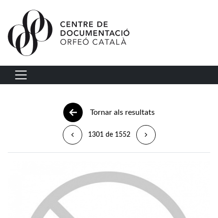
Vés al contingut
Navegació principal
Tornar als resultats
1301 de 1552