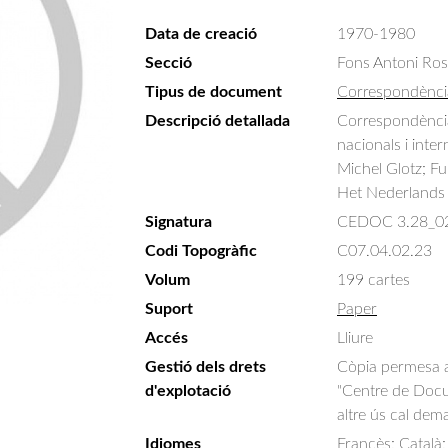
Data de creació
1970-1980
Secció
Fons Antoni Ro
Tipus de document
Correspondènci
Descripció detallada
Correspondència 
nacionals i inter
Michel Glotz; F
Het Nederlands 
Signatura
CEDOC 3.28_0
Codi Topogràfic
C07.04.02.23
Volum
199 cartes
Suport
Paper
Accés
Lliure
Gestió dels drets
Còpia permesa am
d'explotació
"Centre de Docum
altre ús cal dem
Idiomes
Francès; Català;