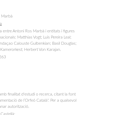
s Marbà
a
entre Antoni Ros Marbà i entitats i figures 
nacionals: Matthias Vogt; Luis Pereira Leal; 
undaçao Calouste Gulbenkian; Basil Douglas; 
Kamerorkest; Herbert Von Karajan.
263
b finalitat d'estudi o recerca, citant la font
entació de l’Orfeó Català". Per a qualsevol
anar autorització.
 Castellà;