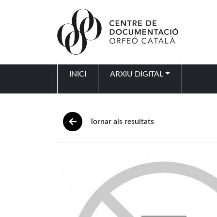
Vés al contingut
INICI
ARXIU DIGITAL
Navegació principal
Tornar als resultats