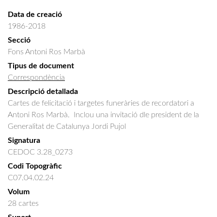
Data de creació
1986-2018
Secció
Fons Antoni Ros Marbà
Tipus de document
Correspondència
Descripció detallada
Cartes de felicitació i targetes funeràries de recordatori a  
Antoni Ros Marbà.  Inclou una invitació dle president de la 
Generalitat de Catalunya Jordi Pujol
Signatura
CEDOC 3.28_0273
Codi Topogràfic
C07.04.02.24
Volum
28 cartes