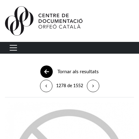
Vés al contingut
Navegació principal
Tornar als resultats
1278 de 1552