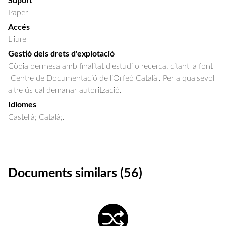
Suport
Paper
Accés
Lliure
Gestió dels drets d'explotació
Còpia permesa amb finalitat d'estudi o recerca, citant la font
"Centre de Documentació de l’Orfeó Català". Per a qualsevol
altre ús cal demanar autorització.
Idiomes
Castellà; Català;.
Documents similars (56)