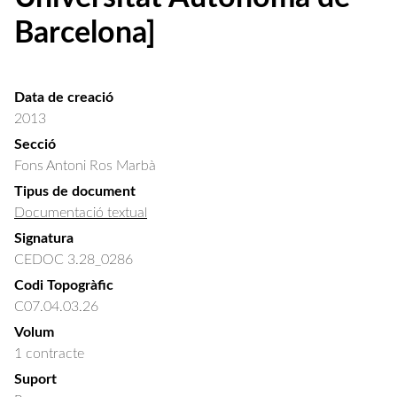
Barcelona]
Data de creació
2013
Secció
Fons Antoni Ros Marbà
Tipus de document
Documentació textual
Signatura
CEDOC 3.28_0286
Codi Topogràfic
C07.04.03.26
Volum
1 contracte
Suport