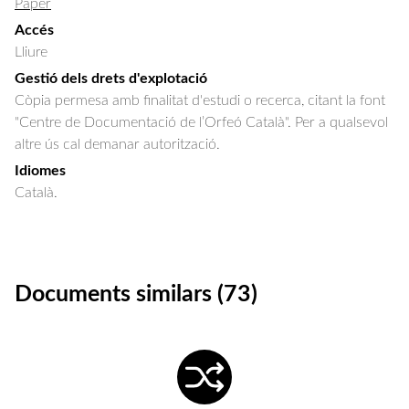
Paper
Accés
Lliure
Gestió dels drets d'explotació
Còpia permesa amb finalitat d'estudi o recerca, citant la font
"Centre de Documentació de l’Orfeó Català". Per a qualsevol
altre ús cal demanar autorització.
Idiomes
Català.
Documents similars (73)