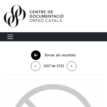
Vés al contingut
Navegació principal
Tornar als resultats
1267 de 1552