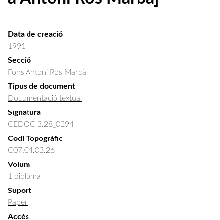
Data de creació
1991
Secció
Fons Antoni Ros Marbà
Tipus de document
Documentació textual
Signatura
CEDOC 3.28_0294
Codi Topogràfic
C07.04.03.26
Volum
1 diploma
Suport
Paper
Accés