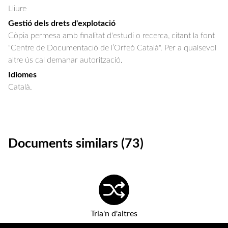
Lliure
Gestió dels drets d'explotació
Còpia permesa amb finalitat d'estudi o recerca, citant la font
"Centre de Documentació de l’Orfeó Català". Per a qualsevol
altre ús cal demanar autorització.
Idiomes
Català.
Documents similars (73)
Tria'n d'altres