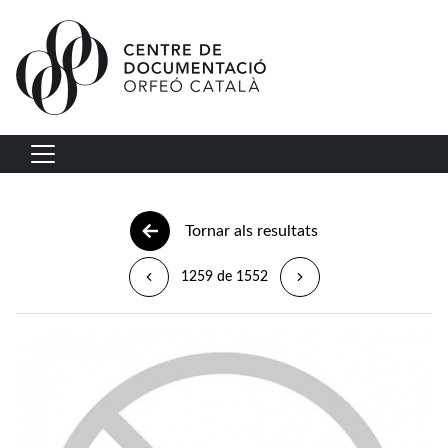
Vés al contingut
Navegació principal
Tornar als resultats
1259 de 1552