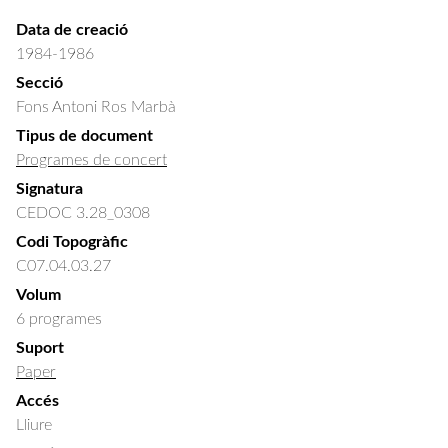
Data de creació
1984-1986
Secció
Fons Antoni Ros Marbà
Tipus de document
Programes de concert
Signatura
CEDOC 3.28_0308
Codi Topogràfic
C07.04.03.27
Volum
6 programes
Suport
Paper
Accés
Lliure