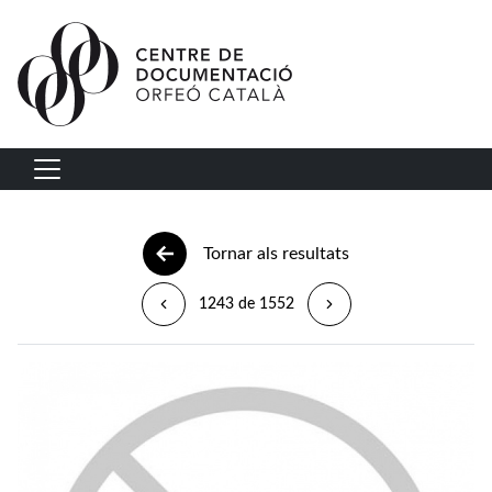
Vés al contingut
Navegació principal
Tornar als resultats
1243 de 1552