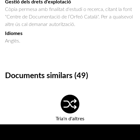
Gestió dels drets d'explotació
Còpia permesa amb finalitat d'estudi o recerca, citant la font
"Centre de Documentació de l’Orfeó Català". Per a qualsevol
altre ús cal demanar autorització.
Idiomes
Anglès.
Documents similars (49)
Tria'n d'altres