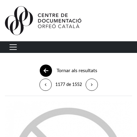
Vés al contingut
Navegació principal
Tornar als resultats
1177 de 1552