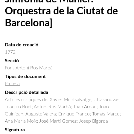
Orquestra de la Ciutat de
Barcelona]
Data de creació
1972
Secció
Fons Antoni Ros Marbà
Tipus de document
Premsa
Descripció detallada
Artícles i crítiques de: Xavier Montsalvatge; J.Casanovas; 
Joaquin Boet; Antoni Ros Marbà; Juan Arnau; Joan 
Guinjoan; Augusto Valera; Enrique Franco; Tomás Marco; 
Ana Maria Moix; José Martí Gómez; Josep Bigorda
Signatura