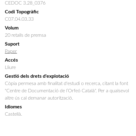
CEDOC 3.28_0376
Codi Topogràfic
C07.04.03.33
Volum
20 retalls de premsa
Suport
Paper
Accés
Lliure
Gestió dels drets d'explotació
Còpia permesa amb finalitat d'estudi o recerca, citant la font
"Centre de Documentació de l’Orfeó Català". Per a qualsevol
altre ús cal demanar autorització.
Idiomes
Castellà.