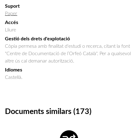
Suport
Paper
Accés
Lliure
Gestió dels drets d'explotació
Còpia permesa amb finalitat d'estudi o recerca, citant la font
"Centre de Documentació de l’Orfeó Català". Per a qualsevol
altre ús cal demanar autorització.
Idiomes
Castellà.
Documents similars (173)