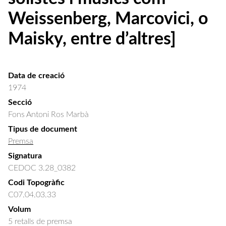
Weissenberg, Marcovici, o
Maisky, entre d’altres]
Data de creació
1974
Secció
Fons Antoni Ros Marbà
Tipus de document
Premsa
Signatura
CEDOC 3.28_0382
Codi Topogràfic
C07.04.03.33
Volum
5 retalls de premsa