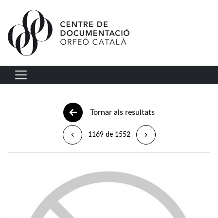
Vés al contingut
Navegació principal
Tornar als resultats
1169 de 1552