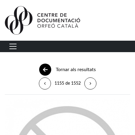
Vés al contingut
Navegació principal
Tornar als resultats
1155 de 1552