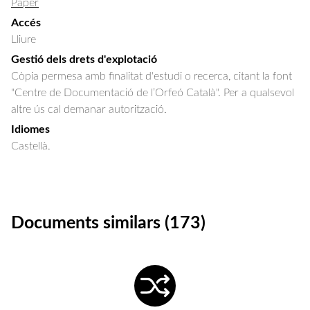
Paper
Accés
Lliure
Gestió dels drets d'explotació
Còpia permesa amb finalitat d'estudi o recerca, citant la font
"Centre de Documentació de l’Orfeó Català". Per a qualsevol
altre ús cal demanar autorització.
Idiomes
Castellà.
Documents similars (173)