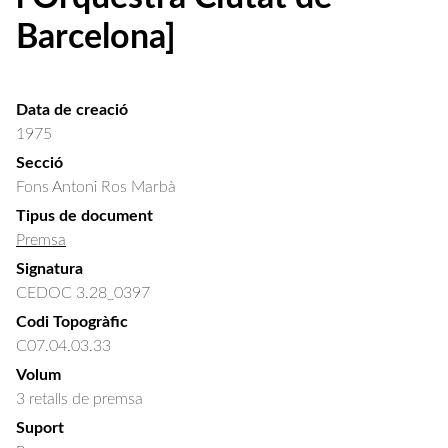
Barcelona]
Data de creació
1975
Secció
Fons Antoni Ros Marbà
Tipus de document
Premsa
Signatura
CEDOC 3.28_0397
Codi Topogràfic
C07.04.03.33
Volum
3 retalls de premsa
Suport