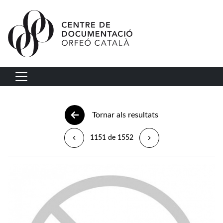
Vés al contingut
Navegació principal
Tornar als resultats
1151 de 1552