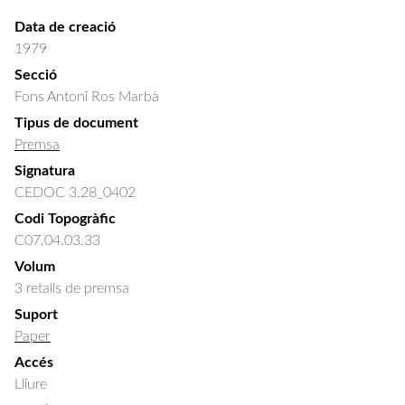
Data de creació
1979
Secció
Fons Antoni Ros Marbà
Tipus de document
Premsa
Signatura
CEDOC 3.28_0402
Codi Topogràfic
C07.04.03.33
Volum
3 retalls de premsa
Suport
Paper
Accés
Lliure