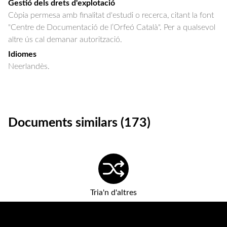
Gestió dels drets d'explotació
Còpia permesa amb finalitat d'estudi o recerca, citant la font
"Centre de Documentació de l’Orfeó Català". Per a qualsevol
altre ús cal demanar autorització.
Idiomes
Neerlandès.
Documents similars (173)
Tria'n d'altres