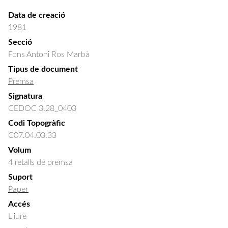
Data de creació
1981
Secció
Fons Antoni Ros Marbà
Tipus de document
Premsa
Signatura
CEDOC 3.28_0403
Codi Topogràfic
C07.04.03.33
Volum
4 retalls de premsa
Suport
Paper
Accés
Lliure