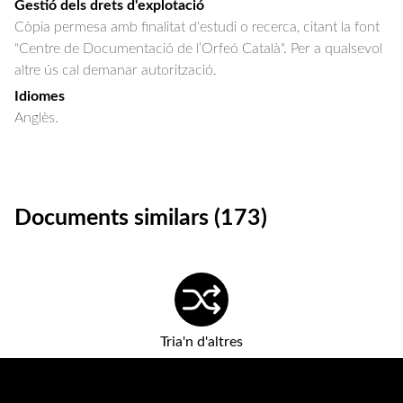
Gestió dels drets d'explotació
Còpia permesa amb finalitat d'estudi o recerca, citant la font
"Centre de Documentació de l’Orfeó Català". Per a qualsevol
altre ús cal demanar autorització.
Idiomes
Anglès.
Documents similars (173)
Tria'n d'altres