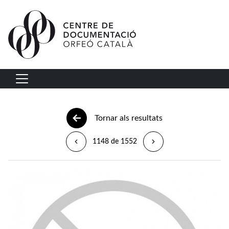
Vés al contingut
Navegació principal
Tornar als resultats
1148 de 1552