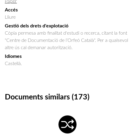
Paper
Accés
Lliure
Gestió dels drets d'explotació
Còpia permesa amb finalitat d'estudi o recerca, citant la font
"Centre de Documentació de l’Orfeó Català". Per a qualsevol
altre ús cal demanar autorització.
Idiomes
Castellà.
Documents similars (173)