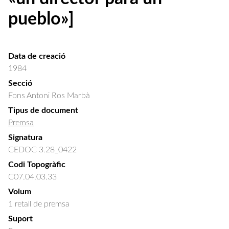
pueblo»]
Data de creació
1984
Secció
Fons Antoni Ros Marbà
Tipus de document
Premsa
Signatura
CEDOC 3.28_0422
Codi Topogràfic
C07.04.03.33
Volum
1 retall de premsa
Suport