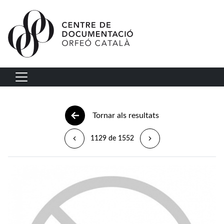
Vés al contingut
Navegació principal
Tornar als resultats
1129 de 1552