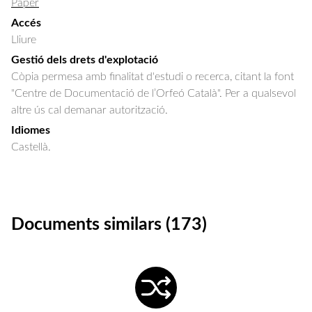
Paper
Accés
Lliure
Gestió dels drets d'explotació
Còpia permesa amb finalitat d'estudi o recerca, citant la font
"Centre de Documentació de l’Orfeó Català". Per a qualsevol
altre ús cal demanar autorització.
Idiomes
Castellà.
Documents similars (173)