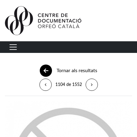
Vés al contingut
Navegació principal
Tornar als resultats
1104 de 1552