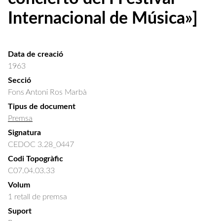
Internacional de Música»]
Data de creació
1963
Secció
Fons Antoni Ros Marbà
Tipus de document
Premsa
Signatura
CEDOC 3.28_0447
Codi Topogràfic
C07.04.03.33
Volum
1 retall de premsa
Suport