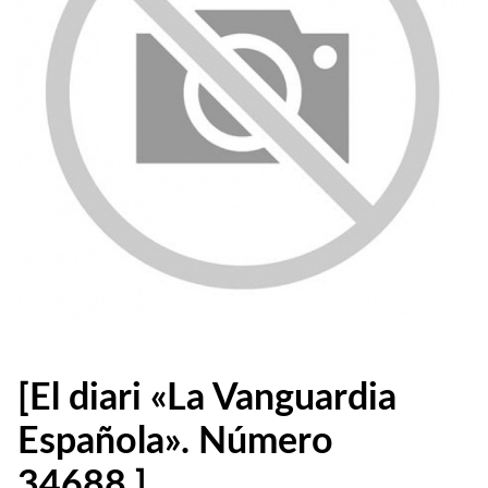
[El diari «La Vanguardia
Española». Número
34688.]