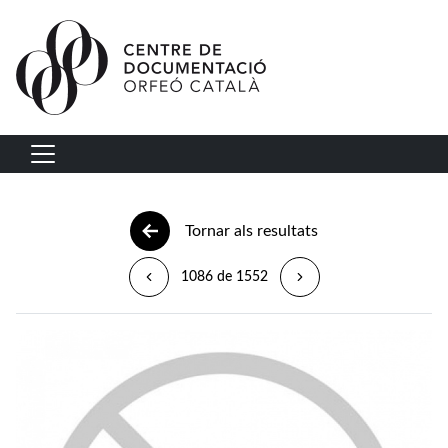
Vés al contingut
Navegació principal
Tornar als resultats
1086 de 1552