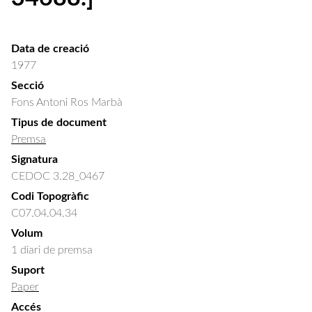
Data de creació
1977
Secció
Fons Antoni Ros Marbà
Tipus de document
Premsa
Signatura
CEDOC 3.28_0467
Codi Topogràfic
C07.04.04.34
Volum
1 diari de premsa
Suport
Paper
Accés