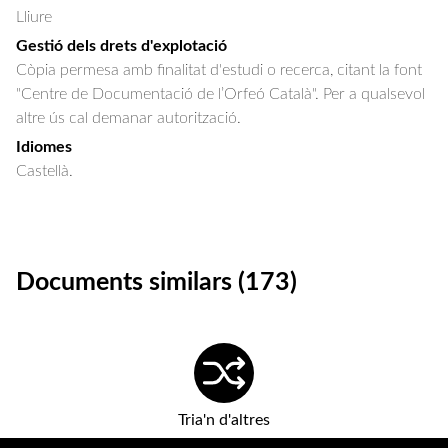
Lliure
Gestió dels drets d'explotació
Còpia permesa amb finalitat d'estudi o recerca, citant la font
"Centre de Documentació de l’Orfeó Català". Per a qualsevol
altre ús cal demanar autorització.
Idiomes
Castellà.
Documents similars (173)
Tria'n d'altres