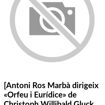
[Antoni Ros Marbà dirigeix
«Orfeu i Eurídice» de
Christoph Willibald Gluck