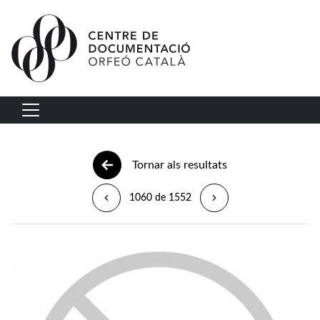
Vés al contingut
Navegació principal
Tornar als resultats
1060 de 1552