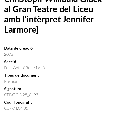
al Gran Teatre del Liceu
amb l’intèrpret Jennifer
Larmore]
Data de creació
2003
Secció
Fons Antoni Ros Marbà
Tipus de document
Premsa
Signatura
CEDOC 3.28_0493
Codi Topogràfic
C07.04.04.35