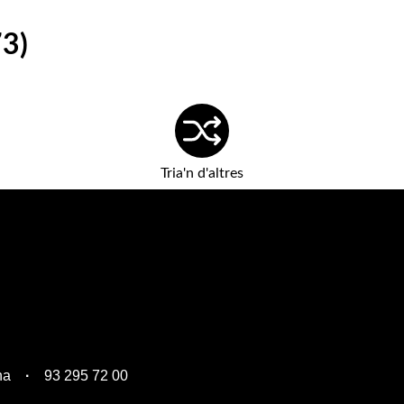
73)
Tria'n d'altres
na
93 295 72 00