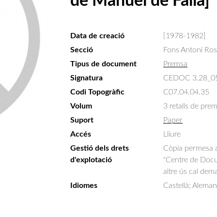
de Manuel de Falla]
Data de creació
[1978-1982]
Secció
Fons Antoni Ro
Tipus de document
Premsa
Signatura
CEDOC 3.28_0
Codi Topogràfic
C07.04.04.35
Volum
3 retalls de pre
Suport
Paper
Accés
Lliure
Gestió dels drets
Còpia permesa am
d'explotació
"Centre de Docum
altre ús cal dem
Idiomes
Castellà; Aleman