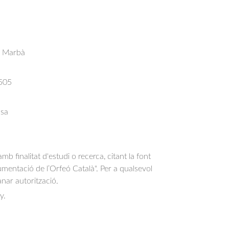
s Marbà
505
msa
b finalitat d'estudi o recerca, citant la font
entació de l’Orfeó Català". Per a qualsevol
anar autorització.
y.