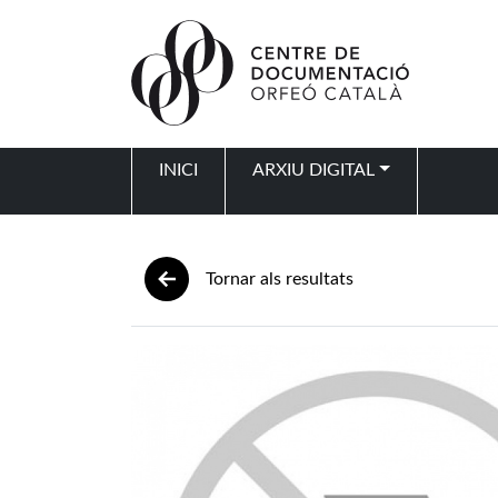
Vés al contingut
INICI
ARXIU DIGITAL
Navegació principal
Tornar als resultats