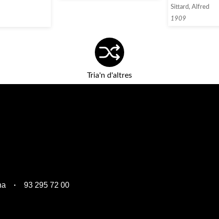
Sittard, Alfred
1909
Tria'n d'altres
na
93 295 72 00