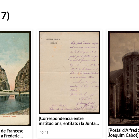
97)
[Correspondència entre
institucions, entitats i la Junta
Directiva de l’Orfeó Català,
[Postal d’Alfred 
s de Francesc
1911]
1911
Joaquim Cabot]
 a Frederic