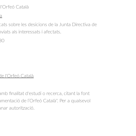
 l'Orfeó Català
a
ats sobre les desicions de la Junta Directiva de 
viats als interessats i afectats.
30
de l'Orfeó Català
b finalitat d'estudi o recerca, citant la font
entació de l’Orfeó Català". Per a qualsevol
anar autorització.