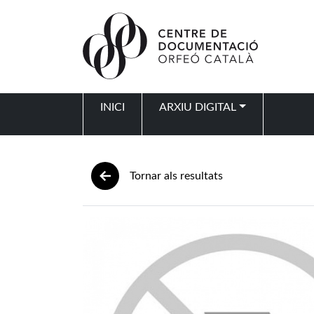
Vés al contingut
INICI
ARXIU DIGITAL
Navegació principal
Tornar als resultats