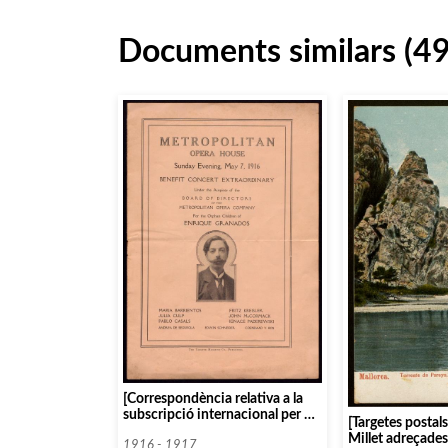
Documents similars (4
[Correspondència relativa a la
subscripció internacional per als
[Targetes postal
orfes d’Enric Granados]
Millet adreçades
1916 - 1917