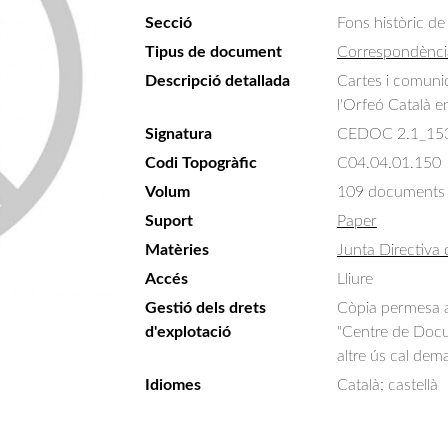
Secció
Fons històric de
Tipus de document
Correspondènci
Descripció detallada
Cartes i comunic
l'Orfeó Català en
Signatura
CEDOC 2.1_15
Codi Topogràfic
C04.04.01.150
Volum
109 documents
Suport
Paper
Matèries
Junta Directiva 
Accés
Lliure
Gestió dels drets
Còpia permesa am
d'explotació
"Centre de Docum
altre ús cal dem
Idiomes
Català; castellà