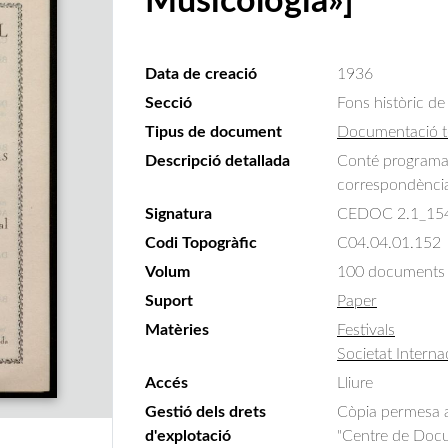
Musicologia»]
Data de creació
1936
Secció
Fons històric de
Tipus de document
Documentació t
Descripció detallada
Conté programa, 
correspondència 
Signatura
CEDOC 2.1_15
Codi Topogràfic
C04.04.01.152
Volum
100 documents
Suport
Paper
Matèries
Festivals
Societat Intern
Accés
Lliure
Gestió dels drets
Còpia permesa am
d'explotació
"Centre de Docum