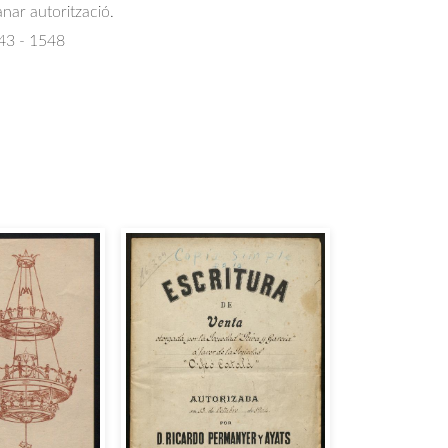
anar autorització.
543 - 1548