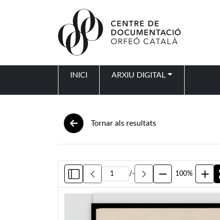
Vés al contingut
INICI
ARXIU DIGITAL
Navegació principal
Tornar als resultats
/
-
100%