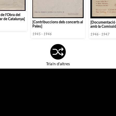
 de l’Obra del
r de Catalunya]
[Contribuccions dels concerts al
[Documentació 
Palau]
amb la Comissió
1945 - 1946
1946 - 1947
Tria'n d'altres