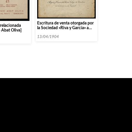
Escritura de venta otorgada por
relacionada
la Sociedad «Riva y García» a
 Abat Oliva]
favor de la Sociedad Orfeó
Català
13/04/1904