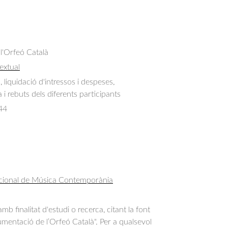
 l'Orfeó Català
extual
liquidació d'intressos i despeses, 
i rebuts dels diferents participants
44
acional de Música Contemporània
b finalitat d'estudi o recerca, citant la font
entació de l’Orfeó Català". Per a qualsevol