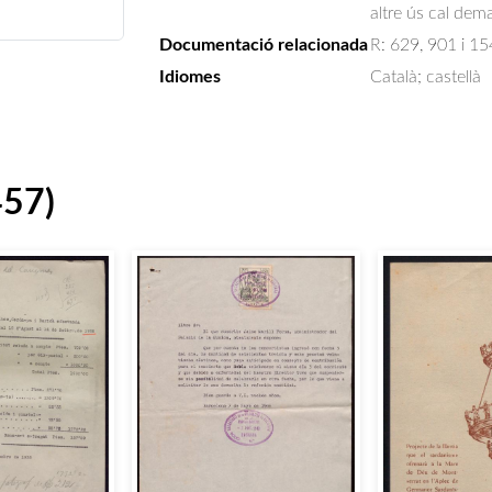
altre ús cal dem
Documentació relacionada
R: 629, 901 i 1
Idiomes
Català; castellà
457)