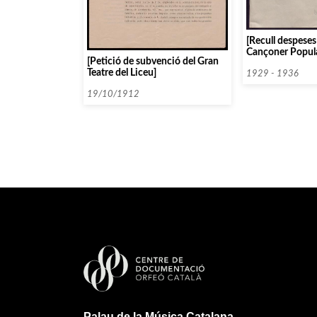
[Recull despeses
Cançoner Popula
[Petició de subvenció del Gran
Teatre del Liceu]
1929 - 1936
19/10/1912
Palau de la Música Catalana