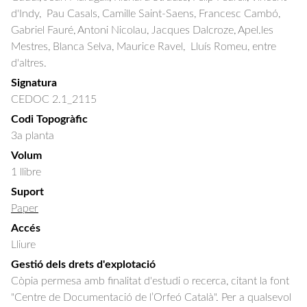
d'Indy,  Pau Casals, Camille Saint-Saens, Francesc Cambó, 
Gabriel Fauré, Antoni Nicolau, Jacques Dalcroze, Apel.les 
Mestres, Blanca Selva, Maurice Ravel,  Lluís Romeu, entre 
d'altres.
Signatura
CEDOC 2.1_2115
Codi Topogràfic
3a planta
Volum
1 llibre
Suport
Paper
Accés
Lliure
Gestió dels drets d'explotació
Còpia permesa amb finalitat d'estudi o recerca, citant la font
"Centre de Documentació de l’Orfeó Català". Per a qualsevol