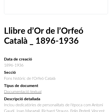
Llibre d’Or de l’Orfeó
Català _ 1896-1936
Data de creació
1896-1936
Secció
Fons històric de l'Orfeó Català
Tipus de document
Documentació textual
Descripció detallada
Inclou dedicatòries de personalitats de l'època com Antoni 
Gaudí, Joan Maragall, Richard Strauss, Felip Pedrell, Vincent 