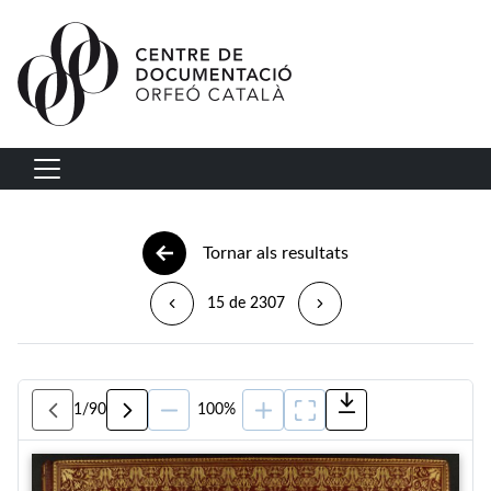
Vés al contingut
Navegació principal
Tornar als resultats
15 de 2307
1
/
90
100%