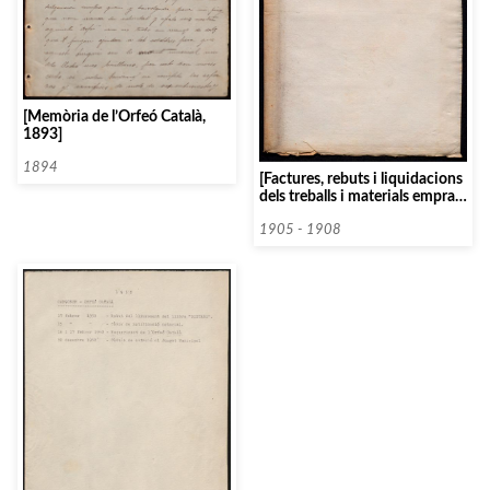
[Memòria de l’Orfeó Català,
1893]
1894
[Factures, rebuts i liquidacions
dels treballs i materials emprats
pel col·laborador de majòliques
i «terrecotte»Josep Orriols, per
1905 - 1908
a la construcció del Palau de la
Música Catalana]