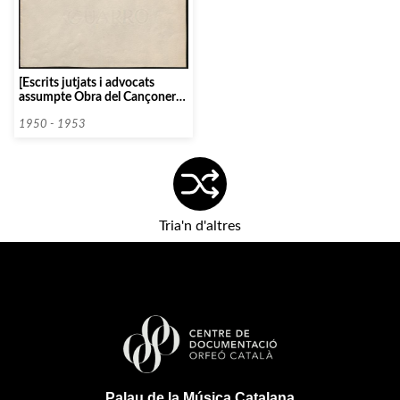
[Escrits jutjats i advocats
assumpte Obra del Cançoner
Popular de Catalunya. Sr.
Patxot]
1950 - 1953
Tria'n d'altres
Palau de la Música Catalana