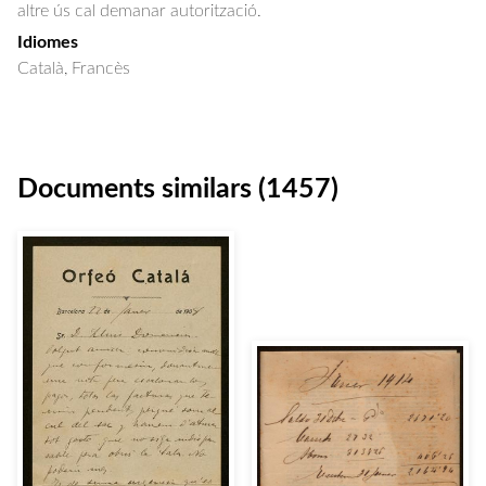
altre ús cal demanar autorització.
Idiomes
Català, Francès
Documents similars (1457)