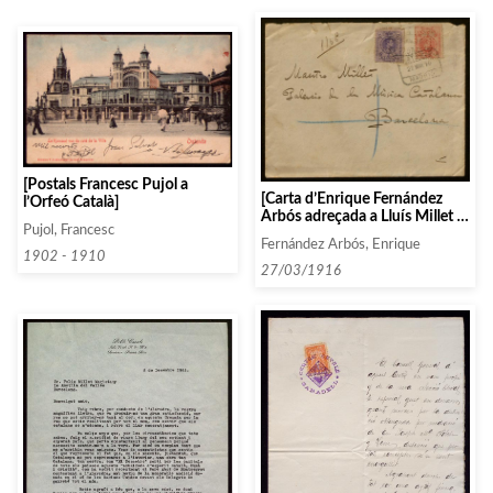
[Postals Francesc Pujol a
[Carta d’Enrique Fernández
l’Orfeó Català]
Arbós adreçada a Lluís Millet i
Pujol, Francesc
Pagès]
Fernández Arbós, Enrique
1902 - 1910
27/03/1916