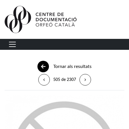
Vés al contingut
Navegació principal
Tornar als resultats
505 de 2307