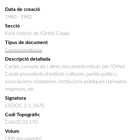
Data de creació
1980 - 1982
Secció
Fons històric de l'Orfeó Català
Tipus de document
Correspondència
Descripció detallada
Cartes, comunicats i altres documents rebuts per l'Orfeó 
Català procedents d'entitats culturals, partits polítics, 
associacions ciutadanes, institucions públiques i privades, 
empreses, etc.
Signatura
CEDOC 2.1_1670
Codi Topogràfic
C04.05.02.170
Volum
[300 documents]