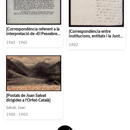
[Correspondència referent a la
[Correspondència entre
interpretació de «El Pessebre»
institucions, entitats i la Junta
de Pau Casals a diferents
Directiva de l’Orfeó Català,
ciutats]
1963 - 1965
1902]
1902
[Postals de Joan Salvat
dirigides a l’Orfeó Català]
Salvat, Joan
1900 - 1903