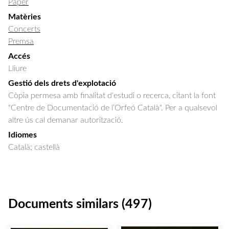
Paper
Matèries
Concerts
Premsa
Accés
Lliure
Gestió dels drets d'explotació
Còpia permesa amb finalitat d'estudi o recerca, citant la font
"Centre de Documentació de l’Orfeó Català". Per a qualsevol
altre ús cal demanar autorització.
Idiomes
Català; castellà
Documents similars (497)