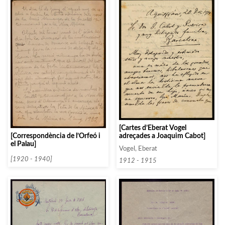
[Cartes d’Eberat Vogel
[Correspondència de l’Orfeó i
adreçades a Joaquim Cabot]
el Palau]
Vogel, Eberat
[1920 - 1940]
1912 - 1915