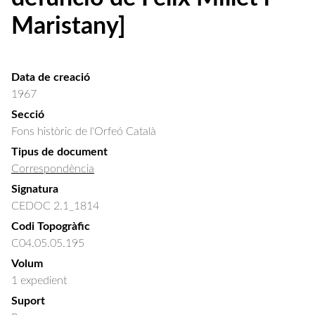
Maristany]
Data de creació
1967
Secció
Fons històric de l'Orfeó Català
Tipus de document
Correspondència
Signatura
CEDOC 2.1_1814
Codi Topogràfic
C04.05.05.195
Volum
1 expedient
Suport